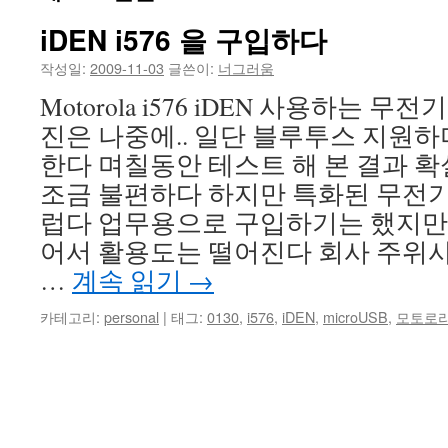
iDEN i576 을 구입하다
건
작성일:
2009-11-03
글쓴이:
너그러움
너
Motorola i576 iDEN 사용하는 
뛰
진은 나중에.. 일단 블루투스 지원하며 
기
한다 며칠동안 테스트 해 본 결과 
조금 불편하다 하지만 특화된 무전
럽다 업무용으로 구입하기는 했지만 
어서 활용도는 떨어진다 회사 주위
…
계속 읽기
→
카테고리:
personal
|
태그:
0130
,
i576
,
iDEN
,
microUSB
,
모토로