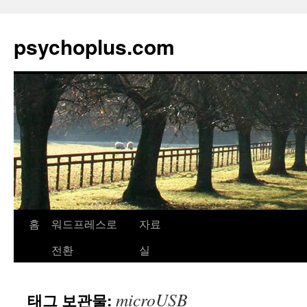
psychoplus.com
홈
워드프레스로
자료
컨
전환
실
텐
츠
microUSB
태그 보관물:
로