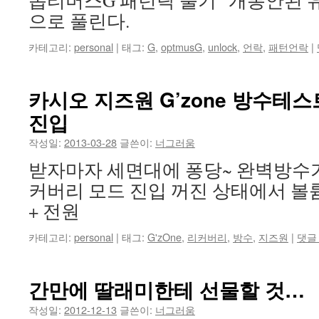
옵티머스G 패턴락 풀기 “개통안된 
으로 풀린다.
카테고리:
personal
|
태그:
G
,
optmusG
,
unlock
,
언락
,
패턴언락
|
카시오 지즈원 G’zone 방수테스
진입
작성일:
2013-03-28
글쓴이:
너그러움
받자마자 세면대에 퐁당~ 완벽방수가
커버리 모드 진입 꺼진 상태에서 볼
+ 전원
카테고리:
personal
|
태그:
G'zOne
,
리커버리
,
방수
,
지즈원
|
댓글
간만에 딸래미한테 선물할 것…
작성일:
2012-12-13
글쓴이:
너그러움