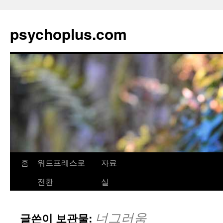
psychoplus.com
홈
워드프레스로
자료
컨
전환
실
텐
츠
너그러움
글쓴이 보관물:
로