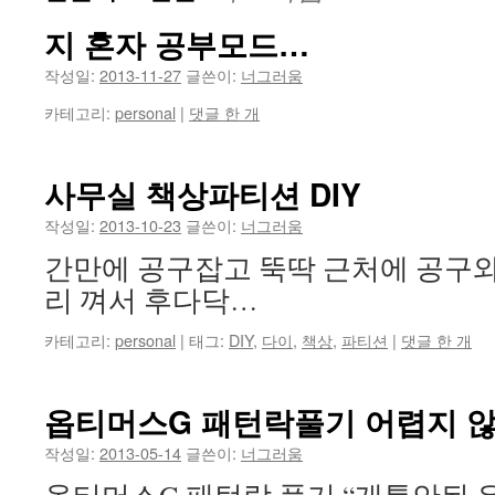
지 혼자 공부모드…
건
작성일:
2013-11-27
글쓴이:
너그러움
너
카테고리:
personal
|
댓글 한 개
뛰
기
사무실 책상파티션 DIY
작성일:
2013-10-23
글쓴이:
너그러움
간만에 공구잡고 뚝딱 근처에 공구와
리 껴서 후다닥…
카테고리:
personal
|
태그:
DIY
,
다이
,
책상
,
파티션
|
댓글 한 개
옵티머스G 패턴락풀기 어렵지 
작성일:
2013-05-14
글쓴이:
너그러움