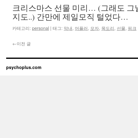
크리스마스 선물 미리… (그래도 그
지도..) 간만에 제일모직 털었다…
카테고리:
personal
|
태그:
막내
,
머플러
,
모자
,
목도리
,
선물
,
핑크
←
이전 글
psychoplus.com