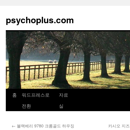
psychoplus.com
홈
워드프레스로
자료
컨
전환
실
텐
츠
←
블랙베리 9780 크롬골드 하우징
카시오 지즈원
로