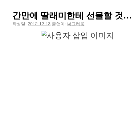
건
간만에 딸래미한테 선물할 것…
너
작성일:
2012-12-13
글쓴이:
너그러움
뛰
기