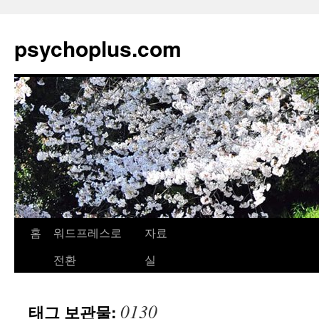
psychoplus.com
홈
워드프레스로
자료
컨
전환
실
텐
츠
0130
태그 보관물:
로