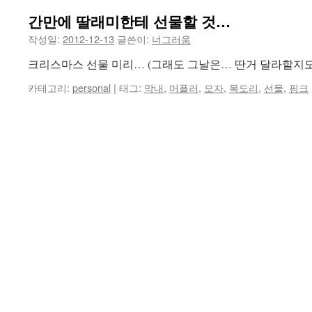
간만에 딸래미한테 선물할 것…
건
작성일:
2012-12-13
글쓴이:
너그러움
너
크리스마스 선물 미리… (그래도 그날은… 딴거 달라할지도
뛰
카테고리:
personal
|
태그:
막내
,
머플러
,
모자
,
목도리
,
선물
,
핑크
기