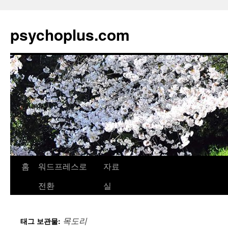
psychoplus.com
홈
워드프레스로
자료
컨
전환
실
텐
츠
목도리
태그 보관물:
로