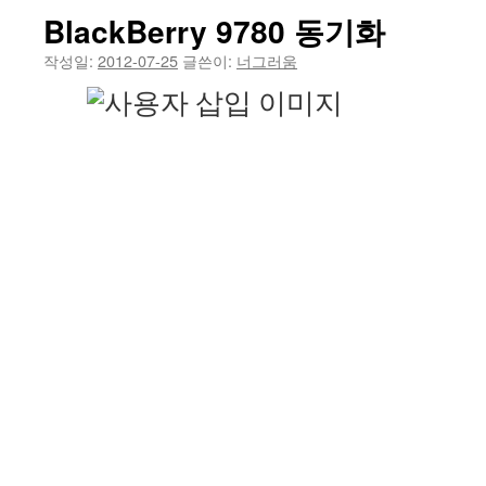
BlackBerry 9780 동기화
건
작성일:
2012-07-25
글쓴이:
너그러움
너
뛰
기