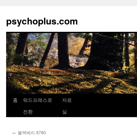
psychoplus.com
홈
워드프레스로
자료
컨
전환
실
텐
츠
←
블랙베리 9780
로