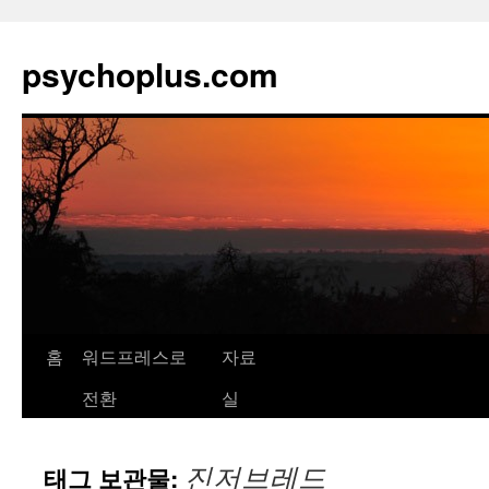
psychoplus.com
홈
워드프레스로
자료
컨
전환
실
텐
츠
진저브레드
태그 보관물:
로