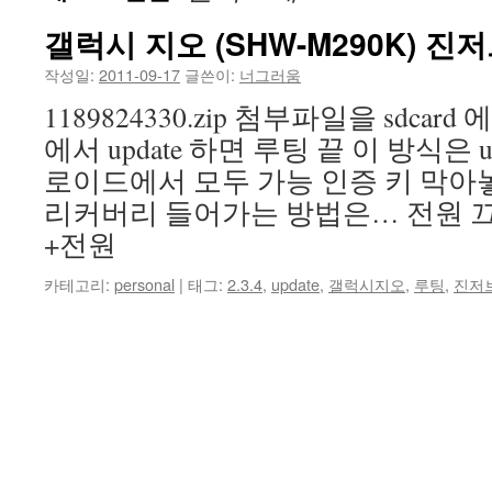
갤럭시 지오 (SHW-M290K) 
건
작성일:
2011-09-17
글쓴이:
너그러움
너
1189824330.zip 첨부파일을 sdca
뛰
에서 update 하면 루팅 끝 이 방식은 
기
로이드에서 모두 가능 인증 키 막아
리커버리 들어가는 방법은… 전원 끄
+전원
카테고리:
personal
|
태그:
2.3.4
,
update
,
갤럭시지오
,
루팅
,
진저